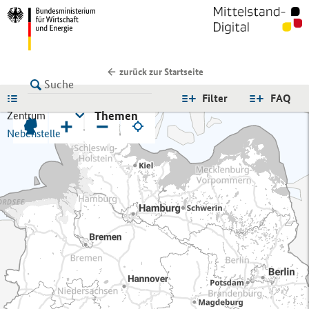
zurück zur Startseite
LISTE
Filter
FAQ
Themen
Zentrum
+
−
Nebenstelle