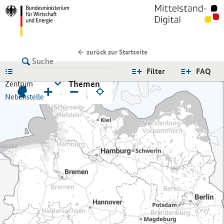
zurück zur Startseite
LISTE
Filter
FAQ
Themen
Zentrum
+
−
Nebenstelle