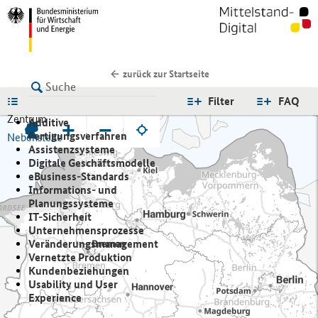
zurück zur Startseite
LISTE
Filter
FAQ
Zentrum
Additive
+
−
Fertigungsverfahren
Nebenstelle
Assistenzsysteme
Digitale Geschäftsmodelle
eBusiness-Standards
Informations- und
Planungssysteme
IT-Sicherheit
Unternehmensprozesse
Veränderungsmanagement
Vernetzte Produktion
Kundenbeziehungen
Usability und User
Experience