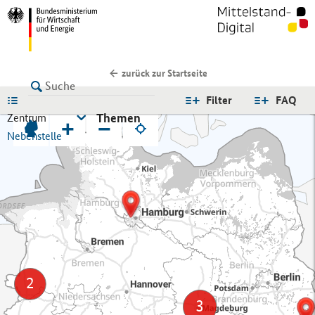
zurück zur Startseite
LISTE
Filter
FAQ
Themen
Zentrum
+
−
Nebenstelle