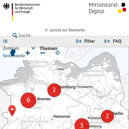
zurück zur Startseite
LISTE
Filter
FAQ
Themen
Zentrum
+
−
Nebenstelle