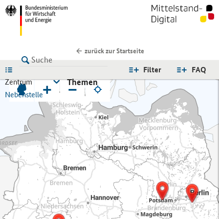
zurück zur Startseite
LISTE
Filter
FAQ
Themen
Zentrum
+
−
Nebenstelle