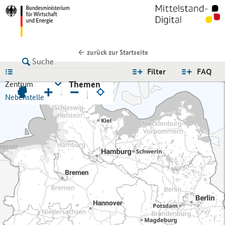
zurück zur Startseite
LISTE
Filter
FAQ
Themen
Zentrum
+
−
Nebenstelle