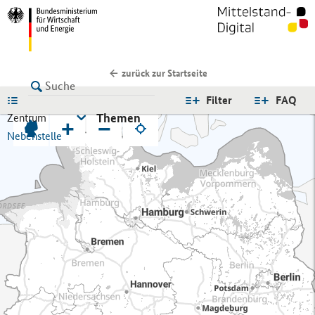
zurück zur Startseite
LISTE
Filter
FAQ
Themen
Zentrum
+
−
Nebenstelle