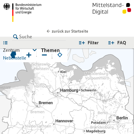
zurück zur Startseite
LISTE
Filter
FAQ
Themen
Zentrum
+
−
Nebenstelle