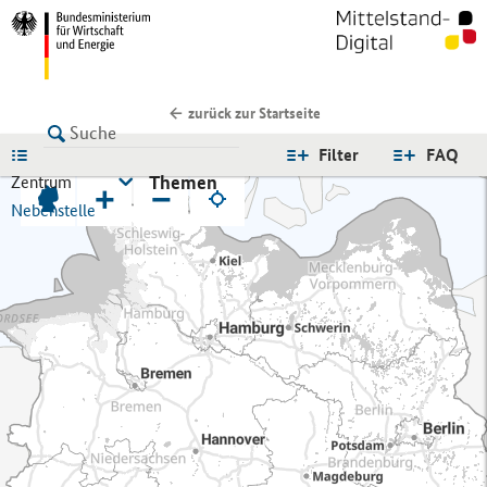
zurück zur Startseite
LISTE
Filter
FAQ
Themen
Zentrum
+
−
Nebenstelle