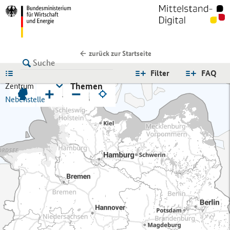
zurück zur Startseite
LISTE
Filter
FAQ
Themen
Zentrum
+
−
Nebenstelle