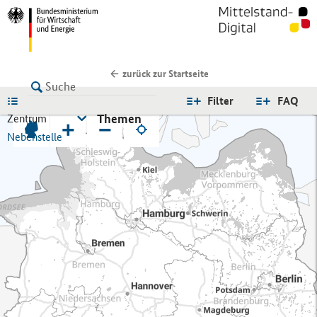
zurück zur Startseite
LISTE
Filter
FAQ
Themen
Zentrum
+
−
Nebenstelle