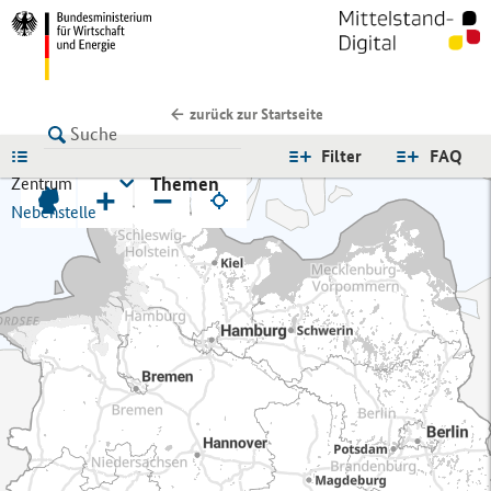
zurück zur Startseite
LISTE
Filter
FAQ
Themen
Zentrum
+
−
Nebenstelle