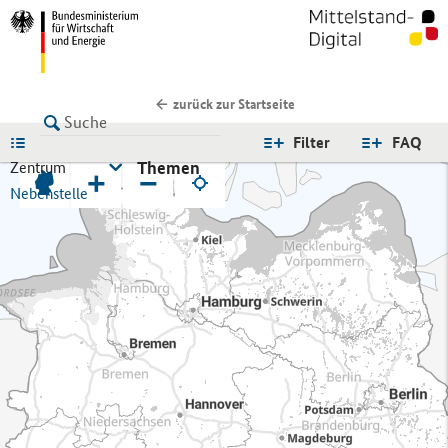
zurück zur Startseite
LISTE
Filter
FAQ
Themen
Zentrum
+
−
Nebenstelle