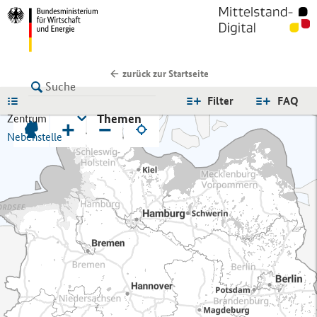
zurück zur Startseite
LISTE
Filter
FAQ
Themen
Zentrum
+
−
Nebenstelle