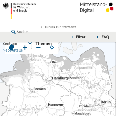
zurück zur Startseite
LISTE
Filter
FAQ
Themen
Zentrum
+
−
Nebenstelle