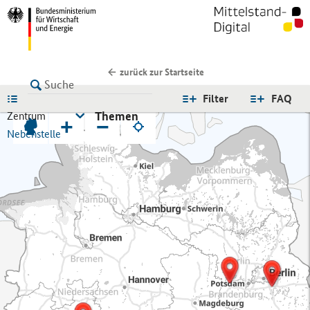
zurück zur Startseite
LISTE
Filter
FAQ
Themen
Zentrum
+
−
Nebenstelle