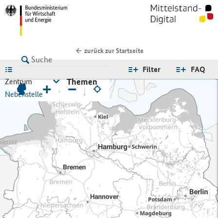
zurück zur Startseite
LISTE
Filter
FAQ
Themen
Zentrum
+
−
Nebenstelle