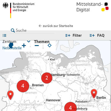
zurück zur Startseite
LISTE
Filter
FAQ
Themen
Zentrum
+
−
Nebenstelle