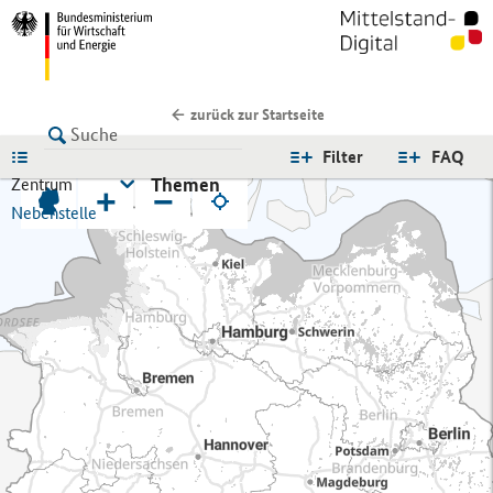
zurück zur Startseite
LISTE
Filter
FAQ
Themen
Zentrum
+
−
Nebenstelle