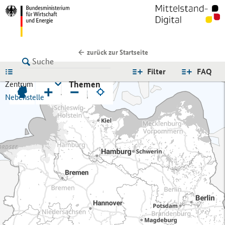
zurück zur Startseite
LISTE
Filter
FAQ
Themen
Zentrum
+
−
Nebenstelle