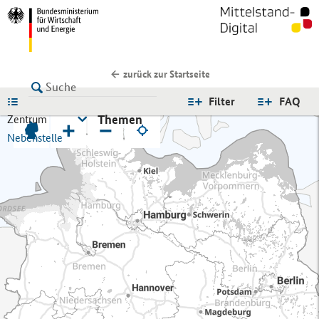
zurück zur Startseite
LISTE
Filter
FAQ
Themen
Zentrum
+
−
Nebenstelle