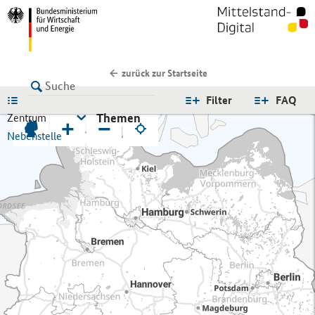
zurück zur Startseite
LISTE
Filter
FAQ
Themen
Zentrum
+
−
Nebenstelle