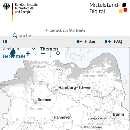
zurück zur Startseite
LISTE
Filter
FAQ
Themen
Zentrum
+
−
Nebenstelle