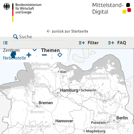
zurück zur Startseite
LISTE
Filter
FAQ
Themen
Zentrum
+
−
Nebenstelle