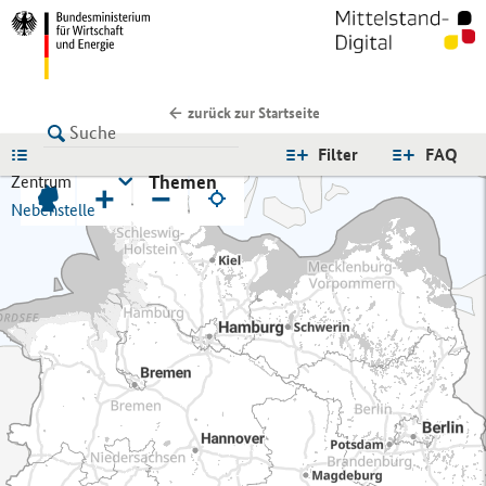
zurück zur Startseite
LISTE
Filter
FAQ
Themen
Zentrum
+
−
Nebenstelle