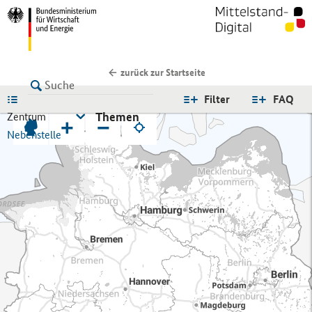
zurück zur Startseite
LISTE
Filter
FAQ
Themen
Zentrum
+
−
Nebenstelle