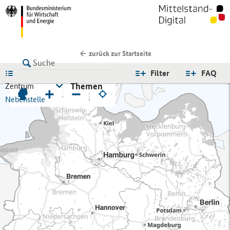
zurück zur Startseite
LISTE
Filter
FAQ
Themen
Zentrum
+
−
Nebenstelle