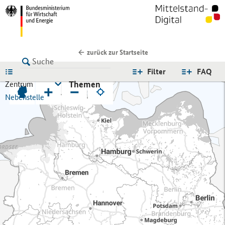
zurück zur Startseite
LISTE
Filter
FAQ
Themen
Zentrum
+
−
Nebenstelle