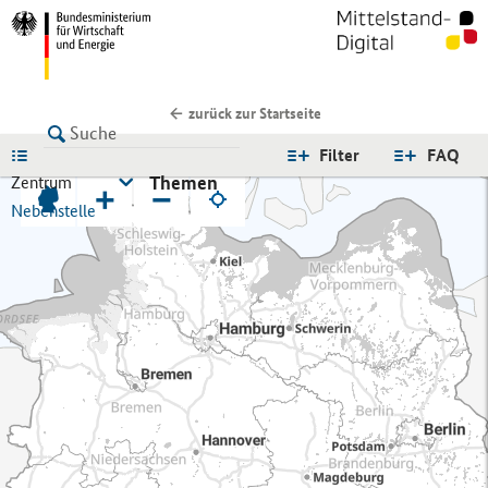
zurück zur Startseite
LISTE
Filter
FAQ
Themen
Zentrum
+
−
Nebenstelle