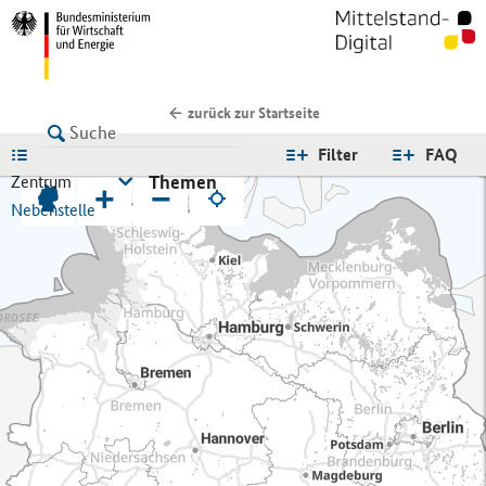
zurück zur Startseite
LISTE
Filter
FAQ
Themen
Zentrum
+
−
Nebenstelle