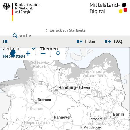
zurück zur Startseite
LISTE
Filter
FAQ
Themen
Zentrum
+
−
Nebenstelle