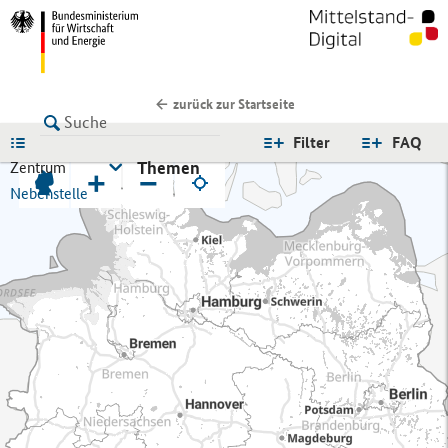
zurück zur Startseite
LISTE
Filter
FAQ
Themen
Zentrum
+
−
Nebenstelle