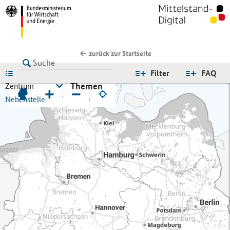
zurück zur Startseite
LISTE
Filter
FAQ
Themen
Zentrum
+
−
Nebenstelle