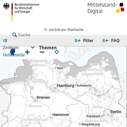
zurück zur Startseite
LISTE
Filter
FAQ
Themen
Zentrum
+
−
Nebenstelle