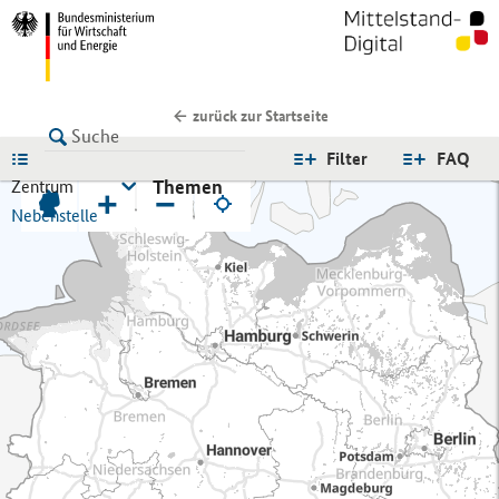
zurück zur Startseite
LISTE
Filter
FAQ
Themen
Zentrum
+
−
Nebenstelle