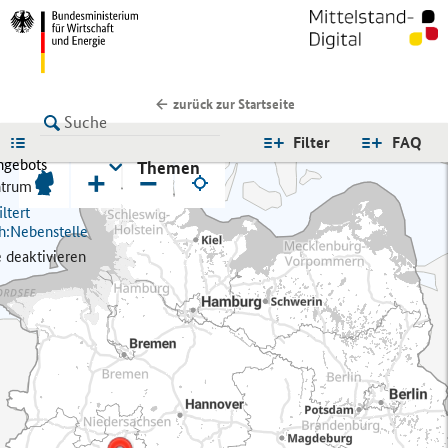
zurück zur Startseite
LISTE
Filter
FAQ
ngebots
Themen
+
−
trum
ltert
h:
Nebenstelle
e deaktivieren