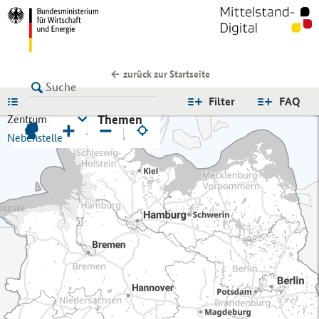
zurück zur Startseite
LISTE
Filter
FAQ
Themen
Zentrum
+
−
Nebenstelle