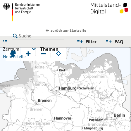
zurück zur Startseite
LISTE
Filter
FAQ
Themen
Zentrum
+
−
Nebenstelle