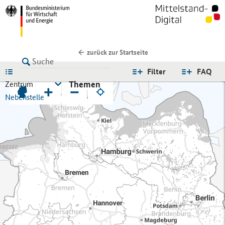
zurück zur Startseite
LISTE
Filter
FAQ
Themen
Zentrum
+
−
Nebenstelle