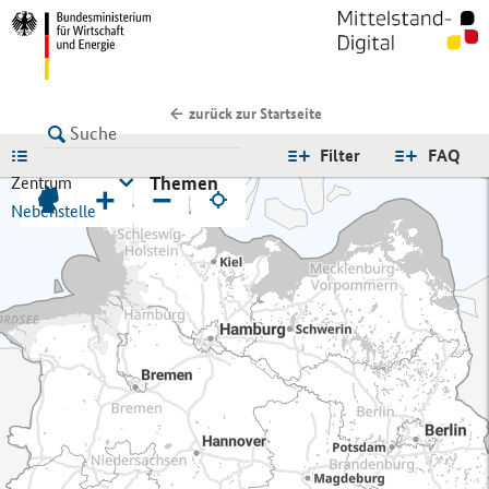
zurück zur Startseite
LISTE
Filter
FAQ
Themen
Zentrum
+
−
Nebenstelle