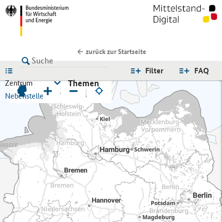
zurück zur Startseite
LISTE
Filter
FAQ
Themen
Zentrum
+
−
Nebenstelle