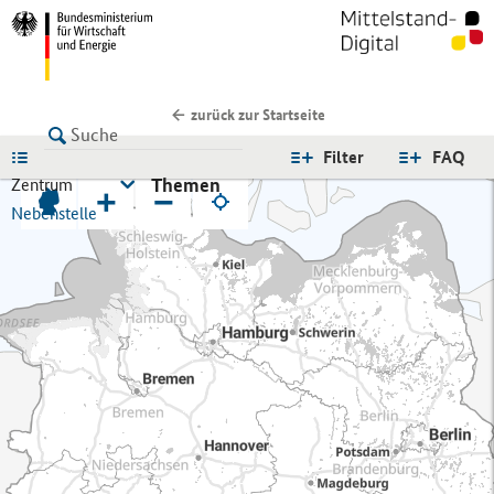
zurück zur Startseite
LISTE
Filter
FAQ
Themen
Zentrum
+
−
Nebenstelle