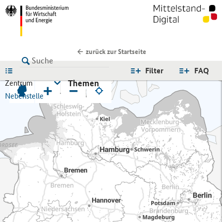
zurück zur Startseite
LISTE
Filter
FAQ
Themen
Zentrum
+
−
Nebenstelle