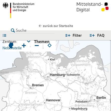
zurück zur Startseite
LISTE
Filter
FAQ
Themen
Zentrum
+
−
Nebenstelle