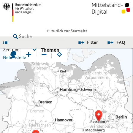
zurück zur Startseite
LISTE
Filter
FAQ
Themen
Zentrum
+
−
Nebenstelle