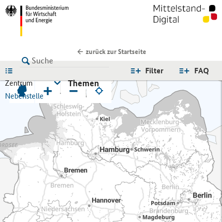
zurück zur Startseite
LISTE
Filter
FAQ
Themen
Zentrum
+
−
Nebenstelle