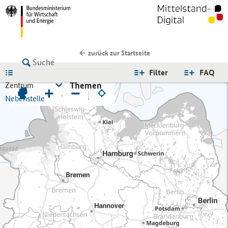
zurück zur Startseite
LISTE
Filter
FAQ
Themen
Zentrum
+
−
Nebenstelle