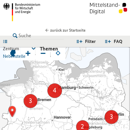
zurück zur Startseite
LISTE
Filter
FAQ
Themen
Zentrum
+
−
Nebenstelle