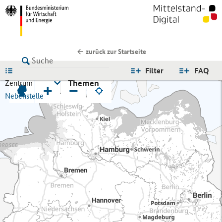
zurück zur Startseite
LISTE
Filter
FAQ
Themen
Zentrum
+
−
Nebenstelle